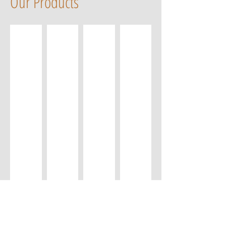
Our Products
ชุดโต๊ะสแตนเลส
รับซื้อชุดโต๊ะร้านอาหาร
รับซื้อชั้นวาง
รับซื้อชุดโต๊ะทานข
รับซื้อโคมไฟระย้า
รับซื้อ smart TV
รับซื้อตู้แช่มินิมาร์ท
รับซื้อชุดแอร์